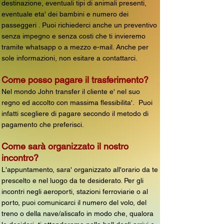
destinazione, eventuali tipi di animali presenti,
eventuale eta' dei bambini e numero dei
passeggeri . Puoi richiederci anche un preventivo
senza impegno e senza costi che ti invieremo
tramite whatsapp o a mezzo e-mail. Anche per
sole informazioni, non esitare a contattarci.
Come posso pagare il trasferimento?
Nel mondo John transfer il cliente e' nel suo
regno ed accolto con massima flessibilita'. Puoi
infatti scegliere di pagare secondo il metodo di
pagamento che preferisci.
Come sarà organizzato il nostro
incontro?
L'appuntamento, sara' organizzato all'orario da te
prescelto e nel luogo da te desiderato. Per gli
incontri negli aeroporti, stazioni ferroviarie o al
porto, puoi comunicarci il numero del volo, del
treno o della nave/aliscafo in modo che, qualora