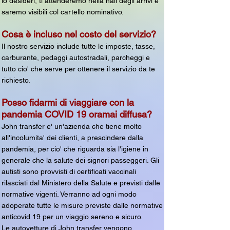
lo desideri, ti attenderemo nella hall degli arrivi e
saremo visibili col cartello nominativo.
Cosa è incluso nel costo del servizio?
Il nostro servizio include tutte le imposte, tasse,
carburante, pedaggi autostradali, parcheggi e
tutto cio' che serve per ottenere il servizio da te
richiesto.
Posso fidarmi di viaggiare con la
pandemia COVID 19 oramai diffusa?
John transfer e' un'azienda che tiene molto
all'incolumita' dei clienti, a prescindere dalla
pandemia, per cio' che riguarda sia l'igiene in
generale che la salute dei signori passeggeri. Gli
autisti sono provvisti di certificati vaccinali
rilasciati dal Ministero della Salute e previsti dalle
normative vigenti. Verranno ad ogni modo
adoperate tutte le misure previste dalle normative
anticovid 19 per un viaggio sereno e sicuro.
Le autovetture di John transfer vengono